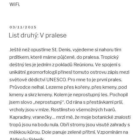
WiFi.
PUBLIKOVÁNO
03/11/2015
List druhý: V pralese
Ještě než opustíme St. Denis, vyjedeme si nahoru tím
prdítkem, které máme půjčené, do pralesa. Tropický
deštný les je jedním z pokladů Reúnionu. Ve spojení s
unikátní geomorfologií přinesl tomuto ostrovu zápis mezi
světové dědictví UNESCO. Pro mne to je první prales.
Průvodce nelhal. Lezeme přes kořeny, přes kmeny, pod
kmeny a skrz kmeny. Kolem je neprostupný les. Pochopil
jsem slovo „neprostupný“
. Od rána s přestávkami prší,
vrcholy jsou v mlze. Rostlinstvo všemožných tvarů.
Kapradiny, vranečky… mrzí mě, že moje botanické znalosti
tropů jsou na bodu nula. Obří stromy jsou visuté zahrady s
měkkou kůrou. Dole panuje zelené přítmí. Vzpomínám na
Aldissův Skleník.