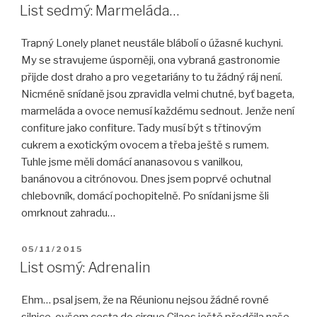
List sedmý: Marmeláda…
Trapný Lonely planet neustále blábolí o úžasné kuchyni.
My se stravujeme úsporněji, ona vybraná gastronomie
přijde dost draho a pro vegetariány to tu žádný ráj není.
Nicméně snídaně jsou zpravidla velmi chutné, byť bageta,
marmeláda a ovoce nemusí každému sednout. Jenže není
confiture jako confiture. Tady musí být s třtinovým
cukrem a exotickým ovocem a třeba ještě s rumem.
Tuhle jsme měli domácí ananasovou s vanilkou,
banánovou a citrónovou. Dnes jsem poprvé ochutnal
chlebovník, domácí pochopitelně. Po snídani jsme šli
omrknout zahradu…
PUBLIKOVÁNO
05/11/2015
List osmý: Adrenalin
Ehm… psal jsem, že na Réunionu nejsou žádné rovné