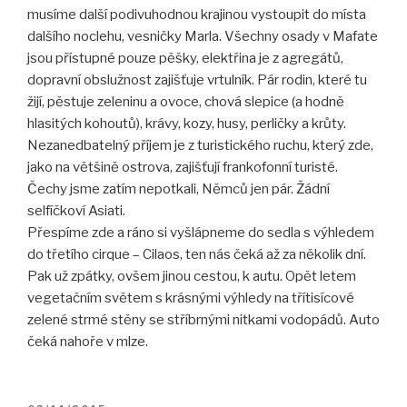
musíme další podivuhodnou krajinou vystoupit do místa
dalšího noclehu, vesničky Marla. Všechny osady v Mafate
jsou přístupné pouze pěšky, elektřina je z agregátů,
dopravní obslužnost zajišťuje vrtulník. Pár rodin, které tu
žijí, pěstuje zeleninu a ovoce, chová slepice (a hodně
hlasitých kohoutů), krávy, kozy, husy, perličky a krůty.
Nezanedbatelný příjem je z turistického ruchu, který zde,
jako na většině ostrova, zajišťují frankofonní turisté.
Čechy jsme zatím nepotkali, Němců jen pár. Žádní
selfíčkoví Asiati.
Přespíme zde a ráno si vyšlápneme do sedla s výhledem
do třetího cirque – Cilaos, ten nás čeká až za několik dní.
Pak už zpátky, ovšem jinou cestou, k autu. Opět letem
vegetačním světem s krásnými výhledy na třítisícové
zelené strmé stěny se stříbrnými nitkami vodopádů. Auto
čeká nahoře v mlze.