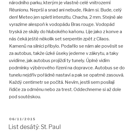
národního parku, kterým je vlastně celé vnitrozemí
Réunionu. Neprší a snad an
i nebude, říkám si. Bude, celý
den! Meteo jen spletl intenzitu. Chacha, 2 mm. Stejně ale
vyrazíme alespoň k vodopádu Bras rouge. Vodopád
tryská ze skály do hlubokého kaňonu. Lije jako z konve a
nás čeká ještě několik set serpentin zpět z Cilaos.
Kamenů na silnici přibylo. Podařilo se nám ale pověsit se
za autobus, takže úzké úseky jedeme v zákrytu, a taky
uvidíme, jak autobus projíždí ty tunely. Úplně vidím
podmínky výběrového řízení na dopravce. Autobus se do
tunelu nejdřív pořádně nastaví a pak se opatrně zasouvá.
Každý centimetr se počítá. Nevím, jestli sem posílají
řidiče za odměnu nebo za trest. Oddechneme si až dole
pod soutěskou.
PUBLIKOVÁNO
06/11/2015
List desátý: St. Paul