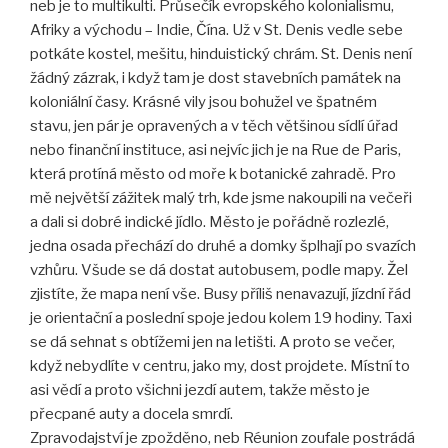
neb je to multikulti. Průsečík evropského kolonialismu,
Afriky a východu – Indie, Čína. Už v St. Denis vedle sebe
potkáte kostel, mešitu, hinduistický chrám. St. Denis není
žádný zázrak, i když tam
je dost stavebních památek na
koloniální časy. Krásné vily jsou bohužel ve špatném
stavu, jen pár je opravených a v těch většinou sídlí úřad
nebo finanční instituce, asi nejvíc jich je na Rue de Paris,
která protíná město od moře k botanické zahradě. Pro
mě největší zážitek malý trh, kde jsme nakoupili na večeři
a dali si dobré indické jídlo. Město je pořádně rozlezlé,
jedna osada přechází do druhé a domky šplhají po svazích
vzhůru. Všude se dá dostat autobusem, podle mapy. Žel
zjistíte, že mapa není vše. Busy příliš nenavazují, jízdní řád
je orientační a poslední spoje jedou kolem 19 hodiny. Taxi
se dá sehnat s obtížemi jen na letišti. A proto se večer,
když nebydlíte v centru, jako my, dost projdete. Místní to
asi vědí a proto všichni jezdí autem, takže město je
přecpané auty a docela smrdí.
Zpravodajství je zpožděno, neb
Réunion
zoufale postrádá