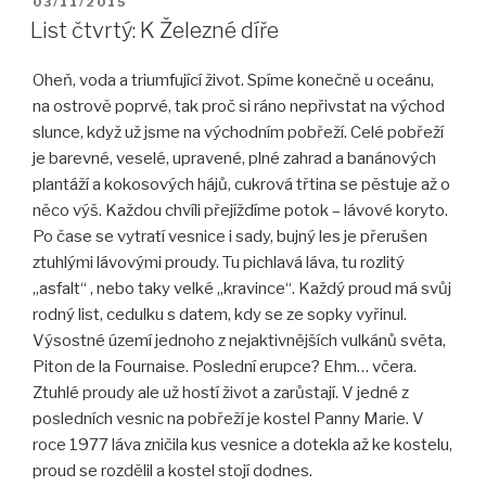
PUBLIKOVÁNO
03/11/2015
List čtvrtý: K Železné díře
Oheň, voda a triumfující život. Spíme konečně u oceánu,
na ostrově poprvé, tak proč si ráno nepřivstat na východ
slunce, když už jsme na východním pobřeží. Celé pobřeží
je barevné, veselé, upravené, plné zahrad a banánových
plantáží a kokosových hájů, cukrová třtina se pěstuje až o
něco výš. Každou chvíli přejíždíme potok – lávové koryto.
Po čase se vytratí vesnice i sady, bujný les je přerušen
zt
uhlými lávovými proudy. Tu pichlavá láva, tu rozlitý
„asfalt“ , nebo taky velké „kravince“. Každý proud má svůj
rodný list, cedulku s datem, kdy se ze sopky vyřinul.
Výsostné území jednoho z nejaktivnějších vulkánů světa,
Piton de la Fournaise. Poslední erupce? Ehm… včera.
Ztuhlé proudy ale už hostí život a zarůstají. V jedné z
posledních vesnic na pobřeží je kostel Panny Marie. V
roce 1977 láva zničila kus vesnice a dotekla až ke kostelu,
proud se rozdělil a kostel stojí dodnes.