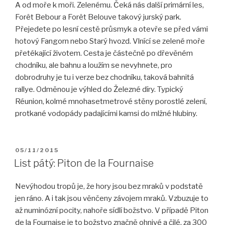
A od moře k moři. Zelenému. Čeká nás další primární les,
Forêt Bebour a Forêt Belouve takový jurský park.
Přejedete po lesní cestě průsmyk a otevře se před vámi
hotový Fangorn nebo Starý hvozd. Vlnící se zelené moře
přetékající životem. Cesta je částečně po dřevěném
chodníku, ale bahnu a loužím se nevyhnete, pro
dobrodruhy je tu i verze bez chodníku, taková bahnitá
rallye. Odměnou je výhled do Železné díry. Typický
Réunion, kolmé mnohasetmetrové stěny porostlé zelení,
protkané vodopády padajícími kamsi do mlžné hlubiny.
PUBLIKOVÁNO
05/11/2015
List pátý: Piton de la Fournaise
Nevýhodou tropů je, že hory jsou bez mraků v podstatě
jen ráno. A i tak jsou věnčeny závojem mraků. Vzbuzuje to
až numinózní pocity, nahoře sídlí božstvo. V případě Piton
de la Fournaise je to božstvo značně ohnivé a čilé, za 300