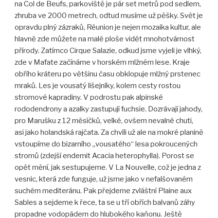
na Col de Beufs, parkoviště je pár set metrů pod sedlem,
zhruba ve 2000 metrech, odtud musíme už pěšky. Svět je
opravdu plný zázraků, Réunion je nejen mozaika kultur, ale
hlavně zde můžete na malé ploše vidět mnohotvárnost
přírody. Zatímco Cirque Salazie, odkud jsme vyjeli je vlhký,
zde v Mafate začínáme v horském mlžném lese. Kraje
obřího k
ráteru po většinu času obklopuje mlžný prstenec
mraků. Les je vousatý lišejníky, kolem cesty rostou
stromové kapradiny. V podrostu pak alpinské
rododendrony a azalky zastupují fuchsie. Dozrávají jahody,
pro Marušku z 12 měsíčků, velké, ovšem nevalné chuti,
asi jako holandská rajčata. Za chvíli už ale na mokré planině
vstoupíme do bizarního „vousatého“ lesa pokroucených
stromů (zdejší endemit Acacia heterophylla). Porost se
opět mění, jak sestupujeme. V La Nouvelle, což je jedna z
vesnic, která zde funguje, už jsme jako v nefalšovaném
suchém mediteránu. Pak přejdeme zvláštní Plaine aux
Sables a sejdeme k řece, ta se u tří obřích balvanů záhy
propadne vodopádem do hlubokého kaňonu. Ještě