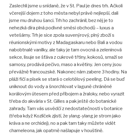
Zaslechli jsme u snídaně, že v St. Paul je dnes trh. Ačkoli
včerejší dojem z toho města nebyl právě nejlepší, dali
jsme mu druhou šanci. Trh ho zachránil, bez něj je to
nehezká díra plná podivné směsi obchodů – luxus a
vetešárny. Trh je sice zpola suvenýrový, plný zboží s
réunionskými motivy z Madagaskaru nebo Bali a vodou
nabobtnalé vanilky, ale taky je tam ovocná a zeleninová
sekce, lisuje se šť
áva z cukrové třtiny, kokosů, smaží se
samosy, prodává pečivo, maso a květiny. Jen ceny jsou
převážně francouzské. Nakonec nám zabere 3 hodiny. Na
pláži fičí a písek se stará o celotělový peeling. Dá se buď
uniknout do vody a šnorchlovat v laguně chráněné
korálovým útesem před příbojem a žraloky, nebo vyrazit
třeba do akvária v St. Gilles a pak ještě do botanické
zahrady. Tam vás usvědčí z nedostatečnosti v botanice
(třeba když Kozlíček zjistí, že ylang-ylang je strom jako
kráva a ne orchidej), no a pak tam taky můžete vidět
chameleona, jak opatrně našlapuje v houštině.