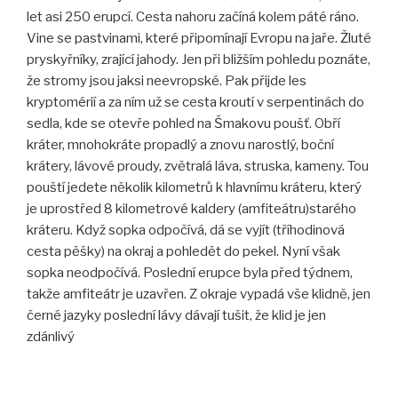
let asi 250 erupcí. Cesta nahoru začíná kolem páté ráno.
Vine se pastvinami, které připomínají Evropu na jaře. Žluté
pryskyřníky, zrající jahody. Jen při bližším pohledu
poznáte,
že stromy jsou jaksi neevropské. Pak přijde les
kryptomérií a za ním už se cesta kroutí v serpentinách do
sedla, kde se otevře pohled na Šmakovu poušť. Obří
kráter, mnohokráte propadlý a znovu narostlý, boční
krátery, lávové proudy, zvětralá láva, struska, kameny. Tou
pouští jedete několik kilometrů k hlavnímu kráteru, který
je uprostřed 8 kilometrové kaldery (amfiteátru)starého
kráteru. Když sopka odpočívá, dá se vyjít (tříhodinová
cesta pěšky) na okraj a pohledět do pekel. Nyní však
sopka neodpočívá. Poslední erupce byla před týdnem,
takže amfiteátr je uzavřen. Z okraje vypadá vše klidně, jen
černé jazyky poslední lávy dávají tušit, že klid je jen
zdánlivý