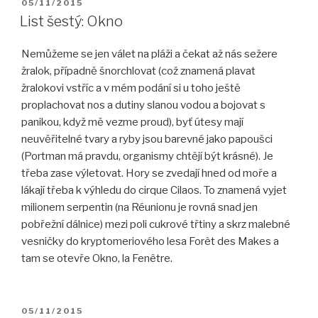
PUBLIKOVÁNO
05/11/2015
List šestý: Okno
Nemůžeme se jen válet na pláži a čekat až nás sežere
žralok, případně šnorchlovat (což znamená plavat
žralokovi vstříc a v mém podání si u toho ještě
proplachovat nos a dutiny slanou vodou a bojovat s
panikou, když mě vezme proud), byť útesy mají
neuvěřitelné tvary a ryby jsou barevné jako papoušci
(Portman má pravdu, organismy chtějí být krásné). Je
třeba zase výletovat. Hory se zvedají hned od moře a
lákají třeba k výhledu do cirque Cilaos. To znamená vyjet
milionem serpentin (na Réunionu je rovná snad jen
pobřežní dálnice) mezi poli cukrové třtiny a skrz malebné
vesničky do kryptomeriového lesa Forêt des Makes a
tam se otevře Okno, la Fenêtre.
PUBLIKOVÁNO
05/11/2015