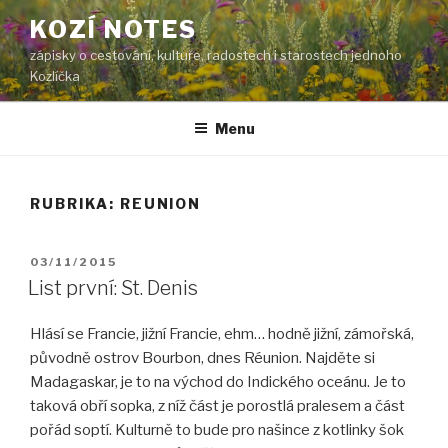
Přejít
KOZÍ NOTES
k
zápisky o cestování, kultuře, radostech i starostech jednoho
obsahu
Kozlíčka
webu
Menu
RUBRIKA:
REUNION
PUBLIKOVÁNO
03/11/2015
List první: St. Denis
Hlásí se Francie, jižní Francie, ehm… hodně jižní, zámořská,
původně ostrov Bourbon, dnes
Réunion
. Najděte si
Madagaskar, je to na východ do Indického oceánu. Je to
taková obří sopka, z níž část je porostlá pralesem a část
pořád soptí. Kulturně to bude pro našince z kotlinky šok