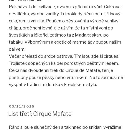
Pak návrat do civilizace, ovšem s příchutí a vůní. Cukrovar,
destilérka, výroba vanilky. Tři poklady Réunionu. Třtinový
cukr, rum a vanilka. Poučen o pěstování a výrobě vanilky
chápu, proč není levná, ale už vím, že ta místní voní po
švestkách a lékořici, zatímco ta z Madagaskaru po
tabáku. Výborný rum a exotické marmelády budou naším
palivem.
Večer přejezd do srdce ostrova. Tím jsou zdejší cirques.
Trojlístek sopečných kalder porostlých deštným lesem.
Čeká nás dvoudenní trek do Cirque de Mafate, ten je
přístupný pouze pěšky nebo vrtulníkem. Na to se musíme
vyspat v tradičním domku v kreolském stylu.
PUBLIKOVÁNO
03/11/2015
List třetí: Cirque Mafate
Ráno slibuje slunečný den a tak hned po snídani vyrážíme