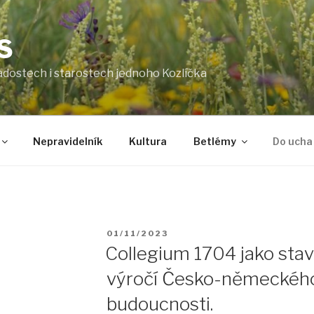
S
radostech i starostech jednoho Kozlíčka
Nepravidelník
Kultura
Betlémy
Do ucha
PUBLIKOVÁNO
01/11/2023
Collegium 1704 jako stav
výročí Česko-německéh
budoucnosti.