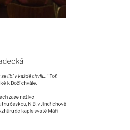
radecká
k se líbí v každé chvíli…
” Toť
ké k Boží chvále.
tech zase naživo
nu českou, N.B. v Jindřichově
u vzhůru do kaple svaté Máří