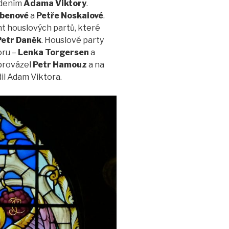
dením
Adama Viktory
.
ibenové
a
Petře Noskaiové
.
nt houslových partů, které
Petr Daněk
. Houslové party
oru –
Lenka Torgersen
a
oprovázel
Petr Hamouz
a na
dil Adam Viktora.