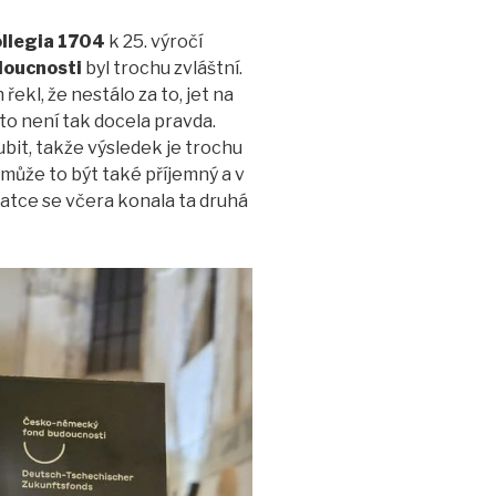
llegia 1704
k 25. výročí
doucnosti
byl trochu zvláštní.
řekl, že nestálo za to, jet na
to není tak docela pravda.
ubit, takže výsledek je trochu
může to být také příjemný a v
atce se včera konala ta druhá