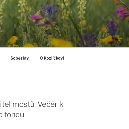
Soběslav
O Kozlíčkovi
itel mostů. Večer k
o fondu