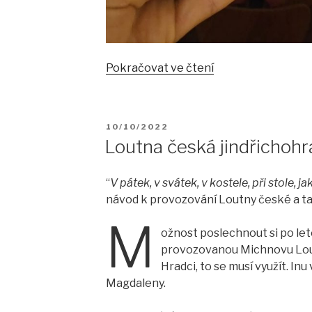
„Collegium
Pokračovat ve čtení
1704
jako
stavitel
PUBLIKOVÁNO
10/10/2022
mostů.
Loutna česká jindřichoh
Večer
k
“
V pátek, v svátek, v kostele, při stole, ja
výročí
návod k provozování Loutny české a ta
Česko-
německého
M
ožnost poslechnout si po le
fondu
provozovanou Michnovu Lout
budoucnosti.“
Hradci, to se musí využít. In
Magdaleny.