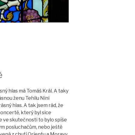
“
ě
sný hlas má Tomáš Král. A taky
ásnou ženu Tehilu Nini
sný hlas. A tak jsem rád, že
oncertě, který byl sice
ve skutečnosti to bylo spíše
kým posluchačům, nebo ještě
vená z chutí Orientu a Moravy