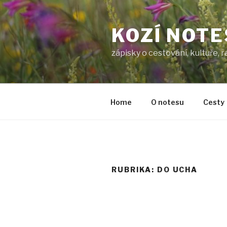
Přejít
k
KOZÍ NOTE
obsahu
webu
zápisky o cestování, kultuře, 
Home
O notesu
Cesty
RUBRIKA:
DO UCHA