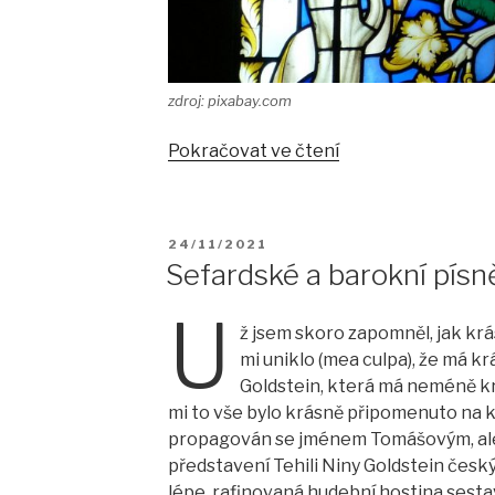
zdroj: pixabay.com
„Loutna
Pokračovat ve čtení
česká
jindřichohradecká
PUBLIKOVÁNO
24/11/2021
Sefardské a barokní písn
U
ž jsem skoro zapomněl, jak krá
mi uniklo (mea culpa), že má kr
Goldstein, která má neméně krá
mi to vše bylo krásně připomenuto na k
propagován se jménem Tomášovým, ale 
představení Tehili Niny Goldstein čes
lépe, rafinovaná hudební hostina sesta