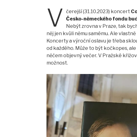
V
čerejší (31.10.2023) koncert
Co
Česko-německého fondu bu
Nebýt zrovna v Praze, tak bych 
něj jen kvůli němu samému. Ale vlastně 
Koncerty a výroční oslavu je třeba sklo
od každého. Může to být kočkopes, ale 
něčem objevný večer. V Pražské křižov
možnost.