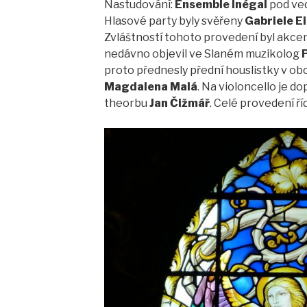
Nastudování:
Ensemble Inégal
pod ve
Hlasové party byly svěřeny
Gabriele E
Zvláštností tohoto provedení byl akce
nedávno objevil ve Slaném muzikolog
proto přednesly přední houslistky v ob
Magdalena Malá
. Na violoncello je d
theorbu
Jan Čižmář
. Celé provedení ří