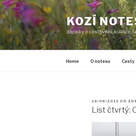
Přejít
k
KOZÍ NOTE
obsahu
webu
zápisky o cestování, kultuře, 
Home
O notesu
Cesty
PUBLIKOVÁNO
16/06/2015
OD
ZD
List čtvrtý