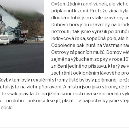
Ovšem žádný ranní vánek, ale vichr,
připlácnul k zemi. Protože zima byla
dlouhá a tuhá, jsou stále uzavřeny c
Duhové hory jsou uzavřeny, na brody
netroufli, tak jsme vyrazili po druh
ledovcová řeka, sopečná pole,
ale h
Odpoledne pak hurá na Vestmannae
Ostrovy západních mužů. Domov vě
zejména výbuchem sopky v roce 197
zničení jediného přístavu, který se 
zachránit odkloněním lávového prou
 Kdyby tam byly regulérní stromy, jistě by byly polámané, jenž
 tak jste na vichr připraveni. A místní jsou jako stromy, děti 
t. Je však pravda, že na jižním konci ostrova se ani nedalo vyl
 … no dobře, pokoušeli se jít, plazit … a papuchalky jsme stej
 nešlo.