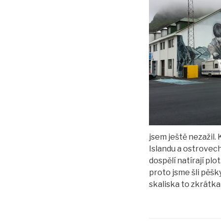
jsem ještě nezažil.
Islandu a ostrovech,
dospělí natírají plo
proto jsme šli pěšky
skaliska to zkrátka