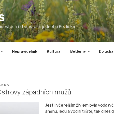
S
radostech i starostech jednoho Kozlíčka
Nepravidelník
Kultura
Betlémy
Do ucha
ENDA
: Ostrovy západních mužů
Jestli včerejším živlem byla voda (
sněhu, ledu a vodní tříště, tak dnes