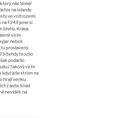
 který nás téměř
 letos na Islandu
esty ve vnitrozemí.
 na F249 jsme si
ém břehu. Krása,
lavně vichr.
yjar neboli
tru proslavený
3 (tehdy hrozilo
však podařilo
du.) Takový vichr
e když jste strom na
si hrají venku,
ézt z auta. Snad
ně neviděli, na