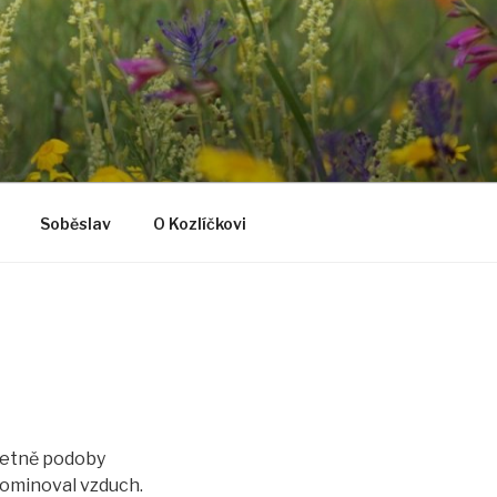
Soběslav
O Kozlíčkovi
včetně podoby
 dominoval vzduch.