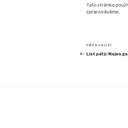
Tato stránka použ
zpracováváme.
.
Navigace
Předchozí
PŘEDCHOZÍ
pro
příspěvek
List pátý: Nejen ge
příspěvek