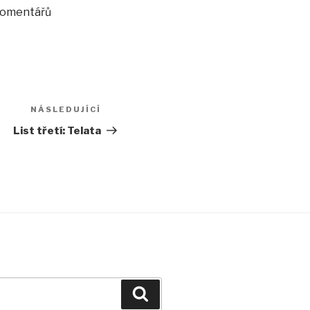
 komentářů
NÁSLEDUJÍCÍ
Následující
příspěvek
List třetí: Telata
Hledání