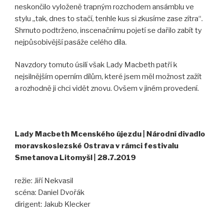
neskončilo vyloženě trapným rozchodem ansámblu ve
stylu „tak, dnes to stačí, tenhle kus si zkusíme zase zítra“.
Shrnuto podtrženo, inscenačnímu pojetí se dařilo zabít ty
nejpůsobivější pasáže celého díla.
Navzdory tomuto úsilí však Lady Macbeth patří k
nejsilnějším operním dílům, které jsem měl možnost zažít
a rozhodně ji chci vidět znovu. Ovšem v jiném provedení.
Lady Macbeth Mcenského újezdu | Národní divadlo
moravskoslezské Ostrava v rámci festivalu
Smetanova Litomyšl | 28.7.2019
režie: Jiří Nekvasil
scéna: Daniel Dvořák
dirigent: Jakub Klecker