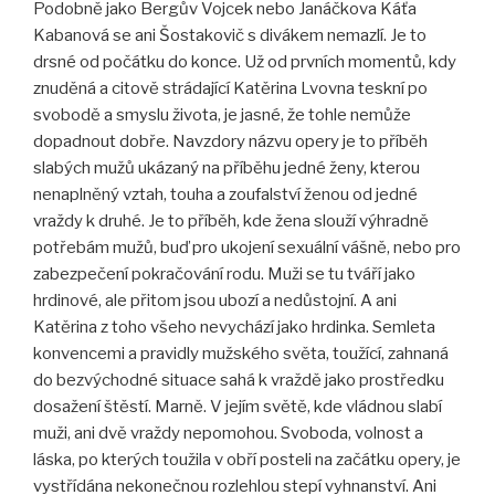
Podobně jako Bergův Vojcek nebo Janáčkova Káťa
Kabanová se ani Šostakovič s divákem nemazlí. Je to
drsné od počátku do konce. Už od prvních momentů, kdy
znuděná a citově strádající Katěrina Lvovna teskní po
svobodě a smyslu života, je jasné, že tohle nemůže
dopadnout dobře. Navzdory názvu opery je to příběh
slabých mužů ukázaný na příběhu jedné ženy, kterou
nenaplněný vztah, touha a zoufalství ženou od jedné
vraždy k druhé. Je to příběh, kde žena slouží výhradně
potřebám mužů, buď pro ukojení sexuální vášně, nebo pro
zabezpečení pokračování rodu. Muži se tu tváří jako
hrdinové, ale přitom jsou ubozí a nedůstojní. A ani
Katěrina z toho všeho nevychází jako hrdinka. Semleta
konvencemi a pravidly mužského světa, toužící, zahnaná
do bezvýchodné situace sahá k vraždě jako prostředku
dosažení štěstí. Marně. V jejím světě, kde vládnou slabí
muži, ani dvě vraždy nepomohou. Svoboda, volnost a
láska, po kterých toužila v obří posteli na začátku opery, je
vystřídána nekonečnou rozlehlou stepí vyhnanství. Ani