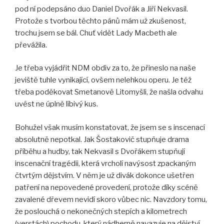
pod ní podepsáno duo Daniel Dvořák a Jiří Nekvasil.
Protože s tvorbou těchto pánů mám už zkušenost,
trochu jsem se bál. Chuť vidět Lady Macbeth ale
převážila.
Je třeba vyjádřit NDM obdiv za to, že přineslo na naše
jeviště tuhle vynikající, ovšem nelehkou operu. Je též
třeba poděkovat Smetanově Litomyšli, že našla odvahu
uvést ne úplně líbivý kus.
Bohužel však musím konstatovat, že jsem se s inscenací
absolutně nepotkal. Jak Šostakovič stupňuje drama
příběhu a hudby, tak Nekvasil s Dvořákem stupňují
inscenační tragédii, která vrcholí navýsost zpackaným
čtvrtým dějstvím. V něm je už divák dokonce ušetřen
patření na nepovedené provedení, protože díky scéně
zavalené dřevem nevidí skoro vůbec nic. Navzdory tomu,
že poslouchá o nekonečných stepích a kilometrech
(verstách) pochodu, který nádherně navazuje na dějství