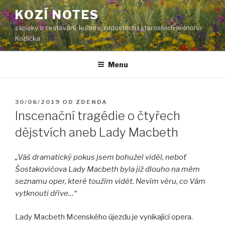
Přejít
KOZÍ NOTES
k
zápisky o cestování, kultuře, radostech i starostech jednoho
obsahu
Kozlíčka
webu
Menu
PUBLIKOVÁNO
30/06/2019
OD
ZDENDA
Inscenační tragédie o čtyřech
dějstvích aneb Lady Macbeth
„Váš dramatický pokus jsem bohužel viděl, neboť
Šostakovičova Lady Macbeth byla již dlouho na mém
seznamu oper, které toužím vidět. Nevím věru, co Vám
vytknouti dříve…“
Lady Macbeth Mcenského újezdu je vynikající opera.