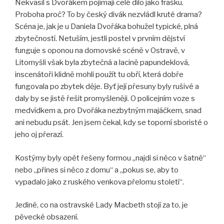
Nekvasil s Dvořákem pojímají celé dílo jako frašku.
Proboha proč? To by český divák nezvládl kruté drama?
Scéna je, jak je u Daniela Dvořáka bohužel typické, plná
zbytečností. Netuším, jestli postel v prvním dějství
funguje s oponou na domovské scéně v Ostravě, v
Litomyšli však byla zbytečná a lacině papundeklová,
inscenátoři klidně mohli použít tu obří, která dobře
fungovala po zbytek děje. Byť její přesuny byly rušivé a
daly by se jistě řešit promyšleněji. O policejním voze s
medvídkem a, pro Dvořáka nezbytným majáčkem, snad
ani nebudu psát. Jen jsem čekal, kdy se toporní sboristé o
jeho oj přerazí.
Kostýmy byly opět řešeny formou „najdi si něco v šatně“
nebo „přines si něco z domu“ a „pokus se, aby to
vypadalo jako z ruského venkova přelomu století“.
Jediné, co na ostravské Lady Macbeth stojí za to, je
pěvecké obsazení.