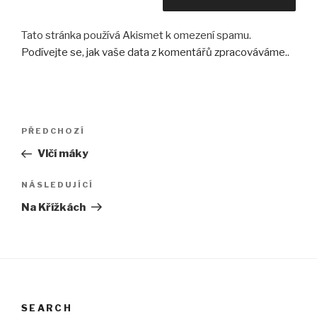
Tato stránka používá Akismet k omezení spamu.
Podívejte se, jak vaše data z komentářů zpracováváme.
.
Navigace
Předchozí
PŘEDCHOZÍ
pro
příspěvek
Vlčí máky
příspěvek
Následující
NÁSLEDUJÍCÍ
příspěvek
Na Křížkách
SEARCH