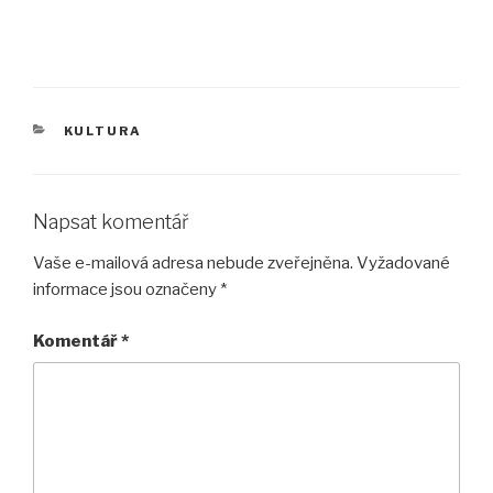
RUBRIKY
KULTURA
Napsat komentář
Vaše e-mailová adresa nebude zveřejněna.
Vyžadované
informace jsou označeny
*
Komentář
*