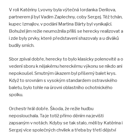
V roli Katěriny Lvovny byla výtečná Iordanka Derilova,
partnerem jí byl Vadim Zaplechny, coby Sergej. Též tchán,
kupec Izmajlov, v podání Martina Bárty byl vynikající.
Bohužel jim režie neumožnila příliš se herecky realizovat a
i zde byly prvky, které představení shazovaly a u diváků
budily smích.
Sbor zpíval dobře, herecky to bylo klasicky polenovité a o
vedení sboru k nějakému hereckému výkonu se nikdo ani
nepokoušel. Smutným úkazem byl příšerný balet krys.
Když to srovnám s vysokým standardem ostravského
baletu, bylo tohle na úrovni oblastního ochotnického
spolku.
Orchestr hrál dobře. Škoda, že režie hudbu
neposlouchala. Ta je totiž přímo děním na jevišti
zapsaným v notách. Kdyby se tak stalo, měli by Katěrina i
Sergej více společných chvilek a třeba by třetí dějství