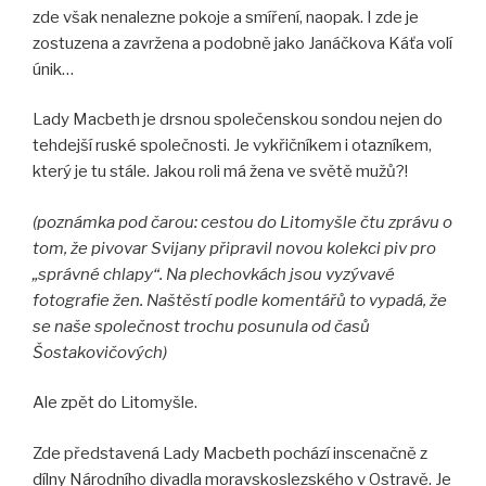
zde však nenalezne pokoje a smíření, naopak. I zde je
zostuzena a zavržena a podobně jako Janáčkova Káťa volí
únik…
Lady Macbeth je drsnou společenskou sondou nejen do
tehdejší ruské společnosti. Je vykřičníkem i otazníkem,
který je tu stále. Jakou roli má žena ve světě mužů?!
(poznámka pod čarou: cestou do Litomyšle čtu zprávu o
tom, že pivovar Svijany připravil novou kolekci piv pro
„správné chlapy“. Na plechovkách jsou vyzývavé
fotografie žen. Naštěstí podle komentářů to vypadá, že
se naše společnost trochu posunula od časů
Šostakovičových)
Ale zpět do Litomyšle.
Zde představená Lady Macbeth pochází inscenačně z
dílny Národního divadla moravskoslezského v Ostravě. Je