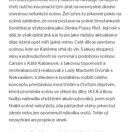
třetí, nutí ho inscenační tým zírat na nesmyslně dlouho
stavěnou nefunkční scénu. Žel i přes to prkenné peklo na
scéně zahlédne, že nová postava na scéně (trestankyně
Sonětka) je stylizována jako členka Pussy Riot. Její role v
ději, je však úplně jiná a je tu jen jako rádoby aktualizace
děje, která opět míří úplně mimo. Celé dílo je završeno
scénou, kde se Katěrina vrhá do vln. S jakou elegancí,
silou a jednoduchostí se vyrovnal s podobnou scénou
Carsen v Kátě Kabanové, s takovou toporností a
neohrabaností ji realizovali v Lady Macbeth Dvořák s
Nekvasilem. Vzhledem k brutálnímu rozbití celého
konceptu přestávkou mezi třetím a čtvrtým dějstvím,
která proměnila scénu ve vhled do dílny IKEA a libou
hudbu nahradila vřeštěním akušroubováků, jsem si při
finální scéně nebyl jistý, zda pád jedné stěny prken byl
záměr nebo jen opomenutí několika vrutů. Tohle už
nezachrání ani projekce vlnek.