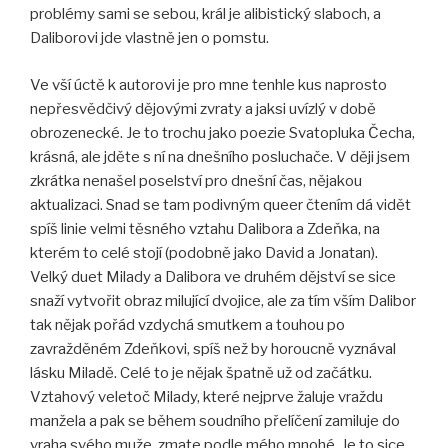
problémy sami se sebou, král je alibistický slaboch, a
Daliborovi jde vlastně jen o pomstu.
Ve vší úctě k autorovi je pro mne tenhle kus naprosto
nepřesvědčivý dějovými zvraty a jaksi uvízlý v době
obrozenecké. Je to trochu jako poezie Svatopluka Čecha,
krásná, ale jděte s ní na dnešního posluchače. V ději jsem
zkrátka nenašel poselství pro dnešní čas, nějakou
aktualizaci. Snad se tam podivným queer čtením dá vidět
spíš linie velmi těsného vztahu Dalibora a Zdeňka, na
kterém to celé stojí (podobně jako David a Jonatan).
Velký duet Milady a Dalibora ve druhém dějství se sice
snaží vytvořit obraz milující dvojice, ale za tím vším Dalibor
tak nějak pořád vzdychá smutkem a touhou po
zavražděném Zdeňkovi, spíš než by horoucně vyznával
lásku Miladě. Celé to je nějak špatně už od začátku.
Vztahový veletoč Milady, které nejprve žaluje vraždu
manžela a pak se během soudního přelíčení zamiluje do
vraha svého muže, zmate podle mého mnohé. Je to sice