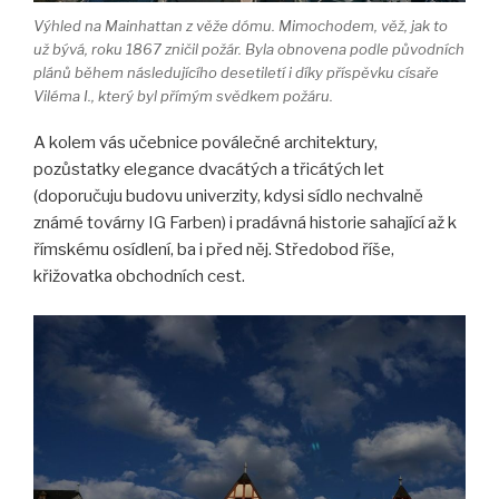
Výhled na Mainhattan z věže dómu. Mimochodem, věž, jak to
už bývá, roku 1867 zničil požár. Byla obnovena podle původních
plánů během následujícího desetiletí i díky příspěvku císaře
Viléma I., který byl přímým svědkem požáru.
A kolem vás učebnice poválečné architektury,
pozůstatky elegance dvacátých a třicátých let
(doporučuju budovu univerzity, kdysi sídlo nechvalně
známé továrny IG Farben)
i pradávná historie sahající až k
římskému osídlení, ba i před něj. Středobod říše,
křižovatka obchodních cest.