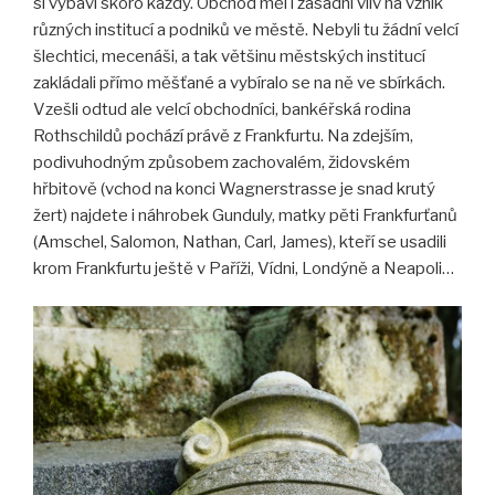
si vybaví skoro každý. Obchod měl i zásadní vliv na vznik
různých institucí a podniků ve městě. Nebyli tu žádní velcí
šlechtici, mecenáši, a tak většinu městských institucí
zakládali přímo měšťané a vybíralo se na ně ve sbírkách.
Vzešli odtud ale velcí obchodníci, bankéřská rodina
Rothschildů pochází právě z Frankfurtu. Na zdejším,
podivuhodným způsobem zachovalém, židovském
hřbitově (vchod na konci Wagnerstrasse je snad krutý
žert) najdete i náhrobek Gunduly, matky pěti Frankfurťanů
(Amschel, Salomon, Nathan, Carl, James), kteří se usadili
krom Frankfurtu ještě v Paříži, Vídni, Londýně a Neapoli…