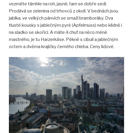
vezměte támhle na roh, jasně, tam se dobře sedí.
Prodává se zelenina od trhovců z okolí. V bednách jsou
jablka, ve velkých pánvích se smaží bramboráky. Dva
tlusté kousky s jablečným pyré (Apfelmuss) nebo klidně i
na sladko se skořicí. A máte-li chuť na něco méně
mastného, je tu Harzerkäse. Pěkně s cibulí a jablečným
octem a dvěma krajíčky černého chleba. Ceny lidové.