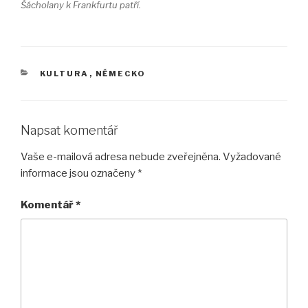
Šácholany k Frankfurtu patří.
RUBRIKY
KULTURA
,
NĚMECKO
Napsat komentář
Vaše e-mailová adresa nebude zveřejněna.
Vyžadované
informace jsou označeny
*
Komentář
*