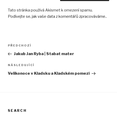
Tato stránka používá Akismet k omezení spamu.
Podívejte se, jak vaše data z komentářů zpracováváme.
.
Navigace
Předchozí
PŘEDCHOZÍ
pro
příspěvek
Jakub Jan Ryba | Stabat mater
příspěvek
Následující
NÁSLEDUJÍCÍ
příspěvek
Velikonoce v Kladsku a Kladském pomezí
SEARCH