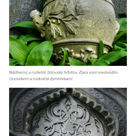
Nádherný a rozlehlý židovský hřbitov. Zjara voní medvědím
česnekem a rozkvétá dymnivkami.