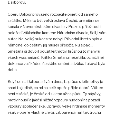
Daliborovi.
Operu Dalibor provázelo rozpačité přijetí od samého
začátku. Měla to být velká oslava Čechů, premiéra se
konala v Novoměstském divadle v Praze u příležitosti
položení základního kamene Národního divadla, řídil ji sám
autor. No, velký sukces to nebyl. Původní libreto bylo v
němčině, do češtiny jej museli přeložit. Nu a pak…
Smetana si dovolil použít leitmotiv, hrůznou to manýru
všech wagneriánů. Kritika Smetanu nešetřila, označili jej
dokonce za škůdce českého umění a cizáka. Taková byla
doba.
Když se na Dalibora dívám dnes, ta práce s leitmotivy je
snad to jediné, co mi na celé opeře přijde dobré. Vůbec
není cizácká, je česká od sklepa až na půdu. Ty nápěvy,
motiv houslí a jakési něžné vzpoury hudební na pozadí
vzpoury společenské. Opravdu velké hrdinské momenty
však v opeře vlastně chybí, vzbouřenci mají tak trochu