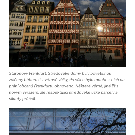
Staronový Frankfurt. Středověké domy byly povětšinou
zničeny během II. světové války, Po válce bylo mnoho z nich na
přání občanů Frankfurtu obnoveno. Některé věrně, jiné již s
novým výrazem, ale respektující středověké úzké parcely a
siluety průčelí.