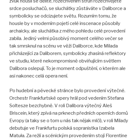
zvuk houslí se dělíte, rozechvěním strun rozechvějete
srdce posluchačů, se sluchátky zůstáváte v Daliborce a
symbolicky se odcizujete světu. Rozumím tomu, že
housle by v moderním pojetí celé inscenace působily
archaicky, ale sluchátka z mého pohledu celé provedení
zabila. Jediný velmi působivý moment celého večer se
tak smrsknul na scénu ve věži Daliborce, kde Milada
přicházející za Daliborem, symbolicky zhasíná reflektory
ve studiu, které nekompromisně obviňujícím světlem
Dalibora oslepují. To je moment odpuštění, o kterém ale
asi nakonec celá opera není.
Po hudební a pěvecké stránce bylo provedení výtečné.
Orchestr Frankfurtské opery hrál pod vedením Stefana
Soltesze bezchybně. V roli Dalibora výtečný Aleš
Briscein, který zpívá na prknech předních operních domů
Evropy (a taky se o tom u nás tak nějak mlčí), v roli Milady
debutuje ve Frankfurtu polská sopranistka Izabela
Matuła. Za režií a scénickým provedením stojí Florentine