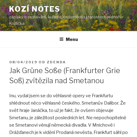
Přejít
KOZÍ NOTES
k
zápisky o cestování, kultuře, radostech i starostech jednoho
obsahu
Kozlíčka
webu
Menu
PUBLIKOVÁNO
08/04/2019
OD
ZDENDA
Jak Grüne Soße (Frankfurter Grie
Soß) zvítězila nad Smetanou
Inu, vydal jsem se do věhlasné opery ve Frankfurtu
shlédnout něco věhlasně českého. Smetanův Dalibor. Že
svět hraje Janáčka, to už je fakt, že ovšem objevuje
Smetanu, je záležitost posledních let. Ne nepochopitelně
se Smetanovi věnují německá divadla. V Mnichově i
Drážďanech je k vidění Prodaná nevěsta, Frankfurt sáhl po