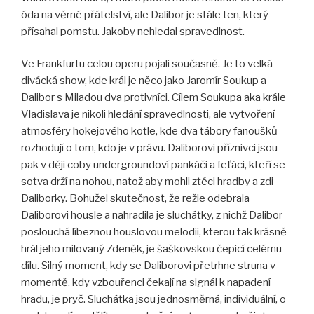
óda na věrné přátelství, ale Dalibor je stále ten, který
přísahal pomstu. Jakoby nehledal spravedlnost.
Ve Frankfurtu celou operu pojali současně. Je to velká
divácká show, kde král je něco jako Jaromír Soukup a
Dalibor s Miladou dva protivníci. Cílem Soukupa aka krále
Vladislava je nikoli hledání spravedlnosti, ale vytvoření
atmosféry hokejového kotle, kde dva tábory fanoušků
rozhodují o tom, kdo je v právu. Daliborovi příznivci jsou
pak v ději coby undergroundoví pankáči a feťáci, kteří se
sotva drží na nohou, natož aby mohli ztéci hradby a zdi
Daliborky. Bohužel skutečnost, že režie odebrala
Daliborovi housle a nahradila je sluchátky, z nichž Dalibor
poslouchá líbeznou houslovou melodii, kterou tak krásně
hrál jeho milovaný Zdeněk, je šaškovskou čepicí celému
dílu. Silný moment, kdy se Daliborovi přetrhne struna v
momentě, kdy vzbouřenci čekají na signál k napadení
hradu, je pryč. Sluchátka jsou jednosměrná, individuální, o