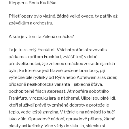
Klepper a Boris Kudlička.
Přijetí opery bylo vlažné, žádné velké ovace, ty patřily až
zpěvákům a orchestru.
A kde je v tom ta Zelená omáčka?
Ta je tu za celý Frankfurt. Všichni pořád otravovali s
párkama a přitom Frankfurt, zvlášť teď, v době
předvelikonoční, žije zelenou omáčkou ze sedmi jarních
bylin, ke které se jedí hlavně pečené brambory, pijí
výtečné bílé ryzlinky od Rýna nebo Apfelwein alias cider,
případně nealkoholická varianta – jablečná šťáva,
pochopitelně frisch gepresst. Atmosféra sobotního
Frankfurtu v rozpuku jara je nádherná. Ulice jsou plné lidí,
kteří si užívají právě ty zmíněné dobroty a protože je
teplo, vede ještě zmrzlina. V tržnici a na náměstí to hučí
jako v úle. Opravdové nádobí, opravdové příbory, žádné
plasty ani kelímky. Víno vždy do skla. Jo, sklenku si