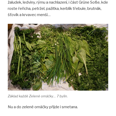
žaludek, ledviny, rýmu a nachlazení, i část Grüne Soße, kde
roste řeřicha, petržel, pažitka, kerblík třebule, brutnák,
šťovík a krvavec menší…
Základ každé Zelené omáčky… 7 bylin.
Nu a do zelené omáčky přijde i smetana.