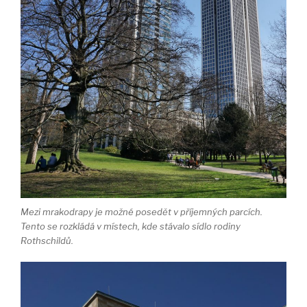
Mezi mrakodrapy je možné posedět v příjemných parcích.
Tento se rozkládá v místech, kde stávalo sídlo rodiny
Rothschildů.