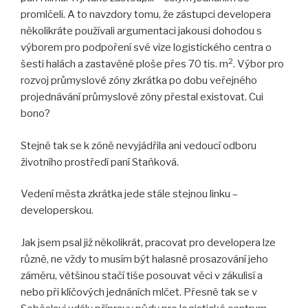
promlčeli. A to navzdory tomu, že zástupci developera
několikráte používali argumentaci jakousi dohodou s
výborem pro podpoření své vize logistického centra o
2
šesti halách a zastavěné ploše přes 70 tis. m
. Výbor pro
rozvoj průmyslové zóny zkrátka po dobu veřejného
projednávání průmyslové zóny přestal existovat. Cui
bono?
Stejně tak se k zóně nevyjádřila ani vedoucí odboru
životního prostředí paní Staňková.
Vedení města zkrátka jede stále stejnou linku –
developerskou.
Jak jsem psal již několikrát, pracovat pro developera lze
různě, ne vždy to musím být halasné prosazování jeho
záměru, většinou stačí tiše posouvat věci v zákulisí a
nebo při klíčových jednáních mlčet. Přesně tak se v