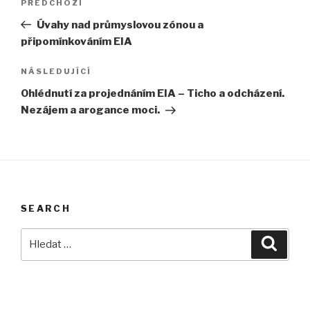
Předchozí
PŘEDCHOZÍ
pro
příspěvek
Úvahy nad průmyslovou zónou a
příspěvek
připomínkováním EIA
Následující
NÁSLEDUJÍCÍ
příspěvek
Ohlédnutí za projednáním EIA – Ticho a odcházení.
Nezájem a arogance moci.
SEARCH
Hledat:
Hledán