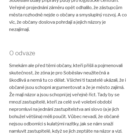
Soběslavi udály přípravy půdy pro logistické centrum.
Veřejné projednání záměru opět odhalilo, že zástupcům
města rozhodně nejde o občany a smysluplný rozvoj. A co
víc, že občany doslova pohrdají a jejich názory je
nezajímají.
O odvaze
Smekám ale před těmi občany, kteří přišli a pojmenovali
skutečnost, že zóna je pro Soběslav neužitečná a
škodlivá a nemá tu co dělat. Všichni ti tazatelé ukázali, že i
občané jsou schopni argumentovat a že je město zajímá.
Že mají názor a jsou schopni jej veřejně říct. Tady by se
mnozí zastupitelé, kteří za celé své volební období
nepromluví na jednání zastupitelstva ani slovo (a je jich
bohužel většina) měli poučit. Vůbec nevadí, že občané
nejsou odborníci s kulatými razítky, jak se nám snaží
namluvit zastupitelé, když se jich zeptáte na názor a vizi.