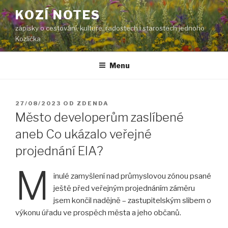
Přejít
KOZÍ NOTES
k
zápisky o cestování, kultuře, radostech i starostech jednoho
obsahu
Kozlíčka
webu
Menu
PUBLIKOVÁNO
27/08/2023
OD
ZDENDA
Město developerům zaslíbené
aneb Co ukázalo veřejné
projednání EIA?
M
inulé zamyšlení nad průmyslovou zónou psané
ještě před veřejným projednáním záměru
jsem končil nadějně – zastupitelským slibem o
výkonu úřadu ve prospěch města a jeho občanů.