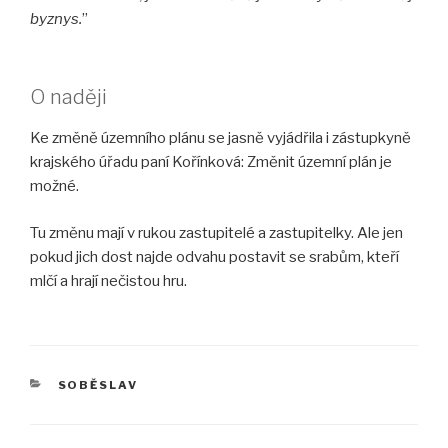
byznys.
”
O naději
Ke změně územního plánu se jasně vyjádřila i zástupkyně
krajského úřadu paní Kořínková: Změnit územní plán je
možné.
Tu změnu mají v rukou zastupitelé a zastupitelky. Ale jen
pokud jich dost najde odvahu postavit se srabům, kteří
mlčí a hrají nečistou hru.
RUBRIKY
SOBĚSLAV