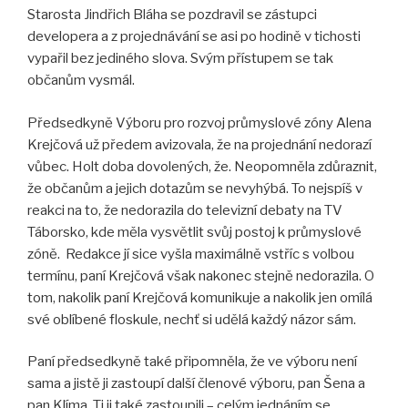
Starosta Jindřich Bláha se pozdravil se zástupci
developera a z projednávání se asi po hodině v tichosti
vypařil bez jediného slova. Svým přístupem se tak
občanům vysmál.
Předsedkyně Výboru pro rozvoj průmyslové zóny Alena
Krejčová už předem avizovala, že na projednání nedorazí
vůbec. Holt doba dovolených, že. Neopomněla zdůraznit,
že občanům a jejich dotazům se nevyhýbá. To nejspíš v
reakci na to, že nedorazila do televizní debaty na TV
Táborsko, kde měla vysvětlit svůj postoj k průmyslové
zóně. Redakce jí sice vyšla maximálně vstříc s volbou
termínu, paní Krejčová však nakonec stejně nedorazila. O
tom, nakolik paní Krejčová komunikuje a nakolik jen omílá
své oblíbené floskule, nechť si udělá každý názor sám.
Paní předsedkyně také připomněla, že ve výboru není
sama a jistě ji zastoupí další členové výboru, pan Šena a
pan Klíma. Ti ji také zastoupili – celým jednáním se