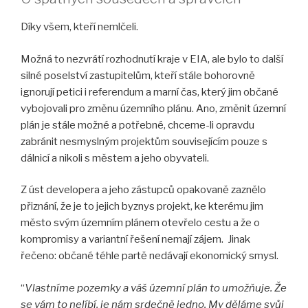
Díky všem, kteří nemlčeli.
Možná to nezvrátí rozhodnutí kraje v EIA, ale bylo to další
silné poselství zastupitelům, kteří stále bohorovně
ignorují petici i referendum a marní čas, který jim občané
vybojovali pro změnu územního plánu. Ano, změnit územní
plán je stále možné a potřebné, chceme-li opravdu
zabránit nesmyslným projektům souvisejícím pouze s
dálnicí a nikoli s městem a jeho obyvateli.
Z úst developera a jeho zástupců opakovaně zaznělo
přiznání, že je to jejich byznys projekt, ke kterému jim
město svým územním plánem otevřelo cestu a že o
kompromisy a variantní řešení nemají zájem. Jinak
řečeno: občané téhle partě nedávají ekonomický smysl.
“
Vlastníme pozemky a váš územní plán to umožňuje. Že
se vám to nelíbí, je nám srdečně jedno. My děláme svůj