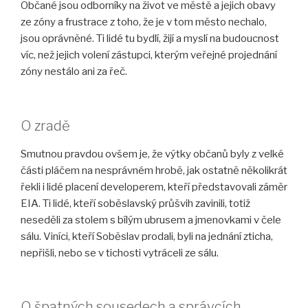
Občané jsou odborníky na život ve městě a jejich obavy
ze zóny a frustrace z toho, že je v tom město nechalo,
jsou oprávněné. Ti lidé tu bydlí, žijí a myslí na budoucnost
víc, než jejich volení zástupci, kterým veřejné projednání
zóny nestálo ani za řeč.
O zradě
Smutnou pravdou ovšem je, že výtky občanů byly z velké
části pláčem na nesprávném hrobě, jak ostatně několikrát
řekli i lidé placení developerem, kteří představovali záměr
EIA. Ti lidé, kteří soběslavský průšvih zavinili, totiž
neseděli za stolem s bílým ubrusem a jmenovkami v čele
sálu. Viníci, kteří Soběslav prodali, byli na jednání zticha,
nepřišli, nebo se v tichosti vytráceli ze sálu.
O špatných sousedech a správcích